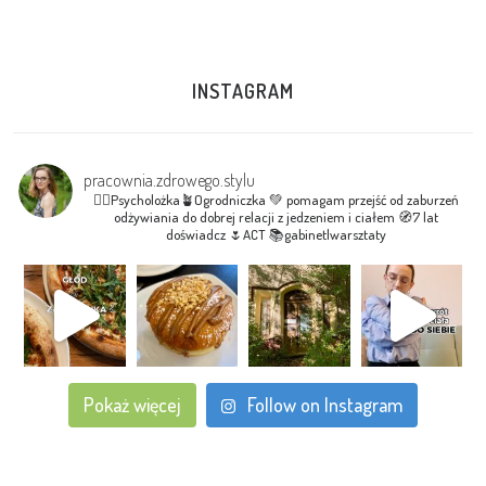
INSTAGRAM
pracownia.zdrowego.stylu
🧘‍♀Psycholożka🪴Ogrodniczka
💚 pomagam przejść od zaburzeń
odżywiania do dobrej relacji z jedzeniem i ciałem
🧭7 lat
doświadcz
🌷ACT
📚gabinet|warsztaty
Pokaż więcej
Follow on Instagram