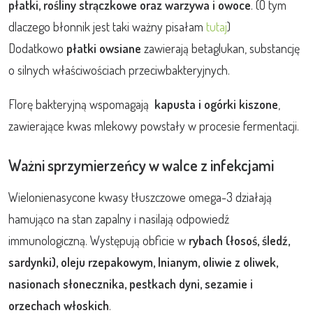
płatki, rośliny strączkowe oraz warzywa i owoce
. (O tym
dlaczego błonnik jest taki ważny pisałam
tutaj
)
Dodatkowo
płatki owsiane
zawierają betaglukan, substancję
o silnych właściwościach przeciwbakteryjnych.
Florę bakteryjną wspomagają
kapusta i ogórki kiszone
,
zawierające kwas mlekowy powstały w procesie fermentacji.
Ważni sprzymierzeńcy w walce z infekcjami
Wielonienasycone kwasy tłuszczowe omega-3 działają
hamująco na stan zapalny i nasilają odpowiedź
immunologiczną. Występują obficie w
rybach (łosoś, śledź,
sardynki), oleju rzepakowym, lnianym, oliwie z oliwek,
nasionach słonecznika, pestkach dyni, sezamie i
orzechach włoskich
.