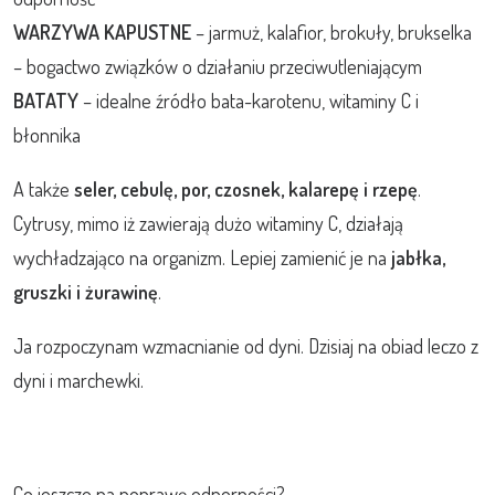
WARZYWA KAPUSTNE
– jarmuż, kalafior, brokuły, brukselka
– bogactwo związków o działaniu przeciwutleniającym
BATATY
– idealne źródło bata-karotenu, witaminy C i
błonnika
A także
seler, cebulę, por, czosnek, kalarepę i rzepę
.
Cytrusy, mimo iż zawierają dużo witaminy C, działają
wychładzająco na organizm. Lepiej zamienić je na
jabłka,
gruszki i żurawinę
.
Ja rozpoczynam wzmacnianie od dyni. Dzisiaj na obiad leczo z
dyni i marchewki.
Co jeszcze na poprawę odporności?