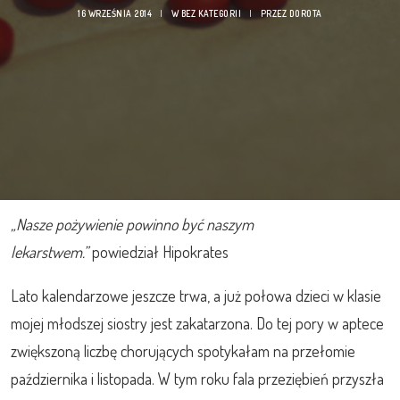
16 WRZEŚNIA 2014
|
W
BEZ KATEGORII
|
PRZEZ
DOROTA
„Nasze pożywienie powinno być naszym
lekarstwem.”
powiedział Hipokrates
Lato kalendarzowe jeszcze trwa, a już połowa dzieci w klasie
mojej młodszej siostry jest zakatarzona. Do tej pory w aptece
zwiększoną liczbę chorujących spotykałam na przełomie
października i listopada. W tym roku fala przeziębień przyszła