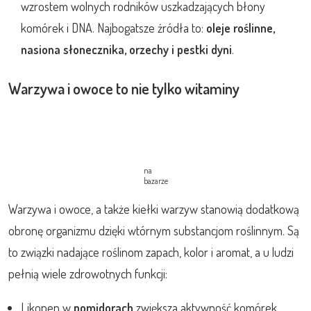
wzrostem wolnych rodników uszkadzających błony
komórek i DNA. Najbogatsze źródła to:
oleje roślinne,
nasiona słonecznika, orzechy i pestki dyni
.
Warzywa i owoce to nie tylko witaminy
na
bazarze
Warzywa i owoce, a także kiełki warzyw stanowią dodatkową
obronę organizmu dzięki wtórnym substancjom roślinnym. Są
to związki nadające roślinom zapach, kolor i aromat, a u ludzi
pełnią wiele zdrowotnych funkcji:
Likopen w
pomidorach
zwiększa aktywność komórek