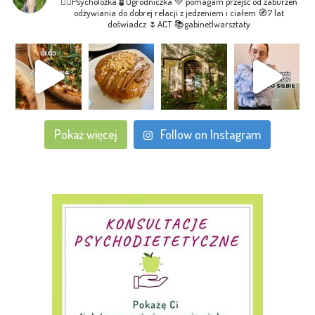
🧘‍♀Psycholożka🪴Ogrodniczka
💚 pomagam przejść od zaburzeń
odżywiania do dobrej relacji z jedzeniem i ciałem
🧭7 lat
doświadcz
🌷ACT
📚gabinet|warsztaty
Pokaż więcej
Follow on Instagram