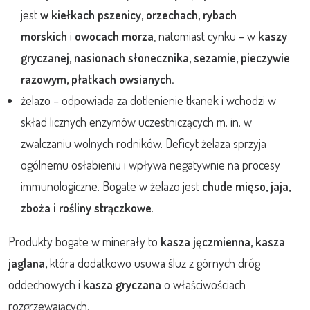
jest
w
kiełkach pszenicy, orzechach, rybach
morskich
i
owocach morza
, natomiast cynku – w
kaszy
gryczanej, nasionach słonecznika, sezamie, pieczywie
razowym, płatkach owsianych.
żelazo – odpowiada za dotlenienie tkanek i wchodzi w
skład licznych enzymów uczestniczących m. in. w
zwalczaniu wolnych rodników. Deficyt żelaza sprzyja
ogólnemu osłabieniu i wpływa negatywnie na procesy
immunologiczne. Bogate w żelazo jest
chude mięso, jaja,
zboża i rośliny strączkowe
.
Produkty bogate w minerały to
kasza jęczmienna, kasza
jaglana,
która dodatkowo usuwa śluz z górnych dróg
oddechowych i
kasza gryczana
o właściwościach
rozgrzewających.